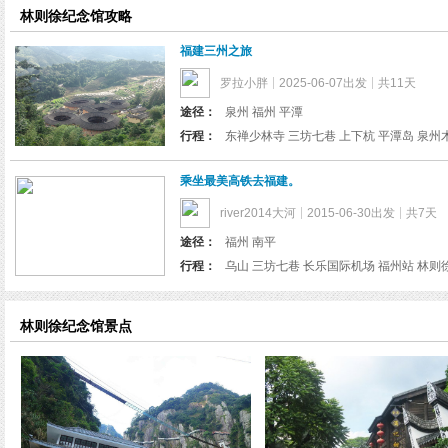
览
林则徐纪念馆攻略
信
息
福建三州之旅
罗拉小胖
2025-06-07出发
共11天
途径：
泉州 福州 平潭
行程：
乘坐最美高铁去福建。
river2014大河
2015-06-30出发
共7天
途径：
福州 南平
行程：
乌山 三坊七巷 长乐国际机场 福州站 林则
林则徐纪念馆景点