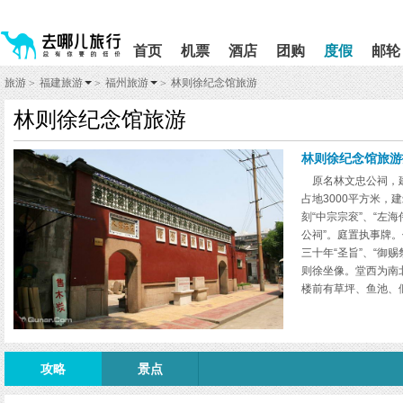
请
提
提
按
示:
示:
shift+enter
您
您
首页
机票
酒店
团购
度假
邮轮
进
已
已
入
进
离
旅游
福建旅游
福州旅游
林则徐纪念馆旅游
>
>
>
去
入
开
哪
网
网
林则徐纪念馆旅游
网
站
站
智
导
导
能
航
航
林则徐纪念馆旅游
导
区,
区
原名林文忠公祠，建于
盲
本
占地3000平方米，
语
区
刻“中宗宗衮”、“左
音
域
引
含
公祠”。庭置执事牌
导
有
三十年“圣旨”、“御
模
6
则徐坐像。堂西为南
式
个
楼前有草坪、鱼池、
模
辟为林则徐生平展室
块,
灾、水利，放眼看世
按
下
Tab
攻略
景点
键
浏